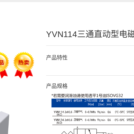
YVN114三通直动型电
产品特性
产品规格