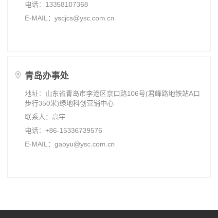
电话：13358107368
E-MAIL：yscjcs@ysc.com.cn
青岛办事处
地址：山东省青岛市李沧区京口路106号(君峰路地铁站A口
步行350米)绿地科创营销中心
联系人：高宇
电话：+86-15336739576
E-MAIL：gaoyu@ysc.com.cn